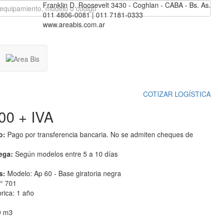
Franklin D. Roosevelt 3430 - Coghlan - CABA - Bs. As.
011 4806-0081 | 011 7181-0333
www.areabis.com.ar
COTIZAR LOGÍSTICA
400
+ IVA
o:
Pago por transferencia bancaria. No se admiten cheques de
rega:
Según modelos entre 5 a 10 días
s:
Modelo: Ap 60 - Base giratoria negra
° 701
rica: 1 año
9 m3