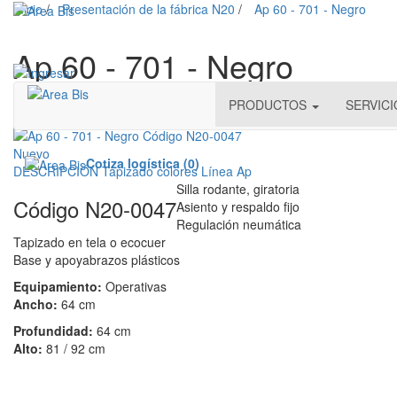
Inicio
/
Presentación de la fábrica N20
/
Ap 60 - 701 - Negro
Ap 60 - 701 - Negro
PRODUCTOS
SERVIC
Nuevo
Nuevo
Cotiza logística (0)
DESCRIPCIÓN
Tapizado colores
Línea Ap
Silla rodante, giratoria
Código N20-0047
Asiento y respaldo fijo
Regulación neumática
Tapizado en tela o ecocuer
Base y apoyabrazos plásticos
Equipamiento:
Operativas
Ancho:
64 cm
Profundidad:
64 cm
Alto:
81 / 92 cm