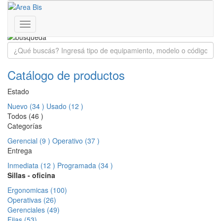
Franklin D. Roosevelt 3430 - Coghlan - CABA - Bs. As.
011 4806-0081 | 011 7181-0333
www.areabis.com.ar
Toggle
navigation
Catálogo de productos
Estado
Nuevo (34 )
Usado (12 )
Todos (46 )
Categorías
Gerencial (9 )
Operativo (37 )
Entrega
Inmediata (12 )
Programada (34 )
Sillas - oficina
Ergonomicas (100)
Operativas (26)
Gerenciales (49)
Fijas (53)