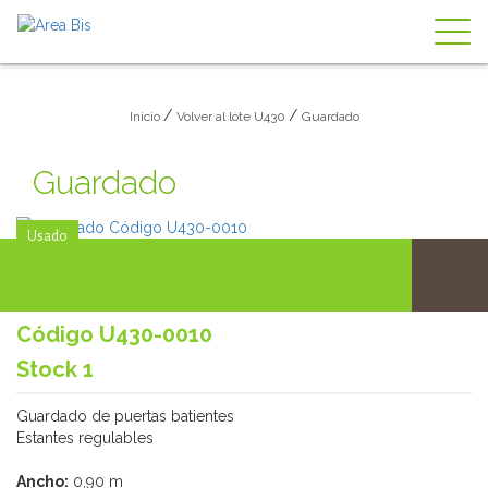
Togg
navig
/
/
Inicio
Volver al lote U430
Guardado
Guardado
Usado
Código U430-0010
Stock 1
Guardado de puertas batientes
Estantes regulables
Ancho:
0,90 m