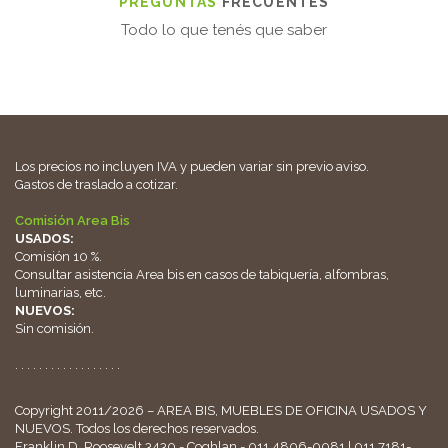
PREGUNTAS
FRECUENTES
Todo lo que tenés que saber
Los precios no incluyen IVA y pueden variar sin previo aviso.
Gastos de traslado a cotizar.
Comisión Area Bis
USADOS:
Comisión 10 %.
Consultar asistencia Area bis en casos de tabiquería, alfombras,
luminarias, etc.
NUEVOS:
Sin comisión.
. . . . . . . . . . . . . . . . . .
Copyright 2011/2026 – AREA BIS, MUEBLES DE OFICINA USADOS Y
NUEVOS. Todos los derechos reservados.
Franklin D. Roosevelt 3430 - Coghlan - 011 4806-0081 | 011 7181-