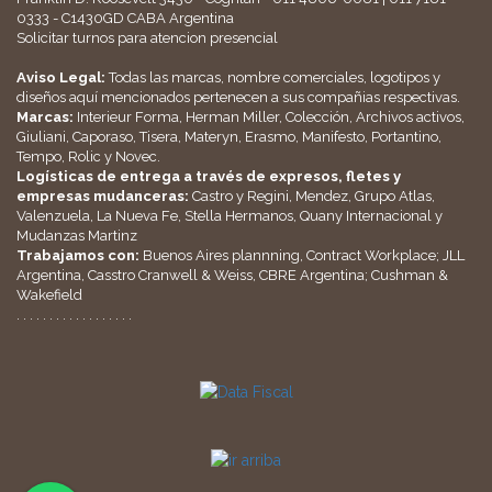
0333 - C1430GD CABA Argentina
Solicitar turnos para atencion presencial
Aviso Legal:
Todas las marcas, nombre comerciales, logotipos y
diseños aquí mencionados pertenecen a sus compañias respectivas.
Marcas:
Interieur Forma, Herman Miller, Colección, Archivos activos,
Giuliani, Caporaso, Tisera, Materyn, Erasmo, Manifesto, Portantino,
Tempo, Rolic y Novec.
Logísticas de entrega a través de expresos, fletes y
empresas mudanceras:
Castro y Regini, Mendez, Grupo Atlas,
Valenzuela, La Nueva Fe, Stella Hermanos, Quany Internacional y
Mudanzas Martinz
Trabajamos con:
Buenos Aires plannning, Contract Workplace; JLL
Argentina, Casstro Cranwell & Weiss, CBRE Argentina; Cushman &
Wakefield
. . . . . . . . . . . . . . . . . .